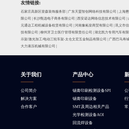
友情链接:
石家庄高新区壹森装饰服务部
|
广东天盟智创网络科技有限公司
|
上海懋
限公司
|
长沙甄选电子商务有限公司
|
西安诺达网络信息技术有限公司
|
元通达工程机械设备租赁有限公司
|
河南豫柘皇商贸有限公司
|
巩义市信
技有限公司
|
柳州牙卫士医疗管理有限责任公司
|
湖北凯力专用汽车有限
示架/激光加工/电动三轮车架-太仓文宏五金制品有限公司
|
广西巴马寿
大力液压机械有限公司
|
关于我们
产品中心
公司简介
锡膏印刷检测设备SPI
公
解决方案
锡膏印刷设备
行
合作客户
SMT及周边相关产品
常
光学检测设备AOI
回流焊设备