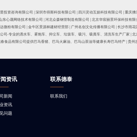
昱投资咨询有限公司
|
深圳市得斯科技有限公司
|
四川灵动互娱科技有限公司
|
重庆拂
山东心晟网络技术有限公司
|
河北众森钢管制造有限公司
|
北京华宸丽景环保科技有限
达微粉有限公司
|
金牛区景源林建材经营部
|
广州名创文化传播有限公司
|
长沙市雨花
公司-专业的洒水车、雾炮车、抑尘车、垃圾车、吸污、吸粪车、清洗车生产厂家
|
北
城春食品有限公司提供巴马香猪、巴马火麻油、巴马山茶油等健康长寿巴马特产
|
贵州
新闻资讯
联系德泰
司新闻
联系我们
业资讯
见问题