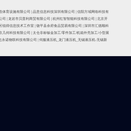
浩体育设施有限公司
|
品意信息科技深圳有限公司
|
信阳方域网络科技有
公司
|
龙岩市贝普利商贸有限公司
|
杭州红智智能科技有限公司
|
北京开
区锐得信息技术工作室
|
饶平县余府食品贸易有限公司
|
深圳市汇德顺科
京几何科技有限公司
|
太仓非标钣金加工/零件加工/机箱外壳加工/小型展
忠永诺物联科技有限公司
|
伺服液压机_龙门液压机_无锡液压机-无锡新