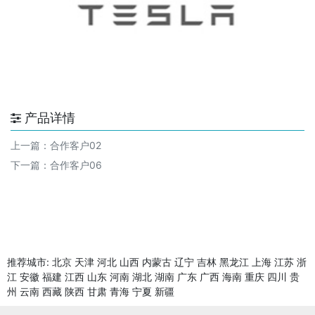
产品详情
上一篇：
合作客户02
下一篇：
合作客户06
推荐城市:
北京
天津
河北
山西
内蒙古
辽宁
吉林
黑龙江
上海
江苏
浙
江
安徽
福建
江西
山东
河南
湖北
湖南
广东
广西
海南
重庆
四川
贵
州
云南
西藏
陕西
甘肃
青海
宁夏
新疆